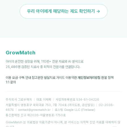
우리 아이에게 해당하는 제도 확인하기 →
GrowMatch
아이의 온전한 성장을 위해, 110편+ 전문 자료와 AI 분석으로
25,486명 검증된 치료사 중 최적의 전문가를 연결합니다.
이용 요금
·
구독 안내
·
참고문헌
·
발달치료 가이드
·
이용약관
·
개인정보처리방침
·
환불 정책
·
1:1 문의
주식회사 그로우매치
|
대표
이제복
|
사업자등록번호
534-81-04226
서울특별시 영등포구 국회대로 750, 7층 704호 (여의도동, 금산빌딩)
|
02-2038-
4676
|
contact@growmatch.kr
|
호스팅
Google LLC (Firebase)
통신판매업 신고
제2026-서울영등포-1750호
GrowMatch 는 의료법상 의료기관이 아니며, 본 서비스는 의학적 진단·치료를 대체하지 않